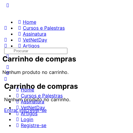
Home
Cursos e Palestras
Assinatura
VetNetDay
Artigos
Procurar:
Carrinho de compras
Nenhum produto no carrinho.
Carrinho de compras
Home
Cursos e Palestras
Nenhum produto no carrinho.
Assinatura
VetNetDay
Entrar
Inscrever-se
Artigos
Login
Registre-se