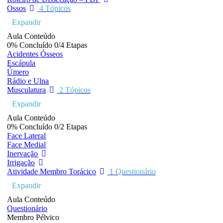
Ossos
4 Tópicos
Expandir
Aula Conteúdo
0% Concluído
0/4 Etapas
Acidentes Ósseos
Escápula
Úmero
Rádio e Ulna
Musculatura
2 Tópicos
Expandir
Aula Conteúdo
0% Concluído
0/2 Etapas
Face Lateral
Face Medial
Inervação
Irrigação
Atividade Membro Torácico
1 Questionário
Expandir
Aula Conteúdo
Questionário
Membro Pélvico