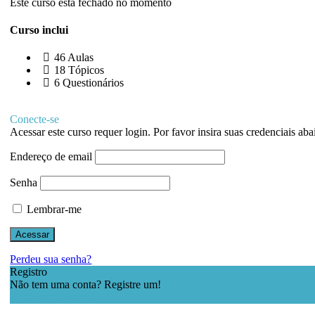
Este curso está fechado no momento
Curso inclui
46 Aulas
18 Tópicos
6 Questionários
Conecte-se
Acessar este curso requer login. Por favor insira suas credenciais aba
Endereço de email
Senha
Lembrar-me
Perdeu sua senha?
Registro
Não tem uma conta? Registre um!
Registre uma conta