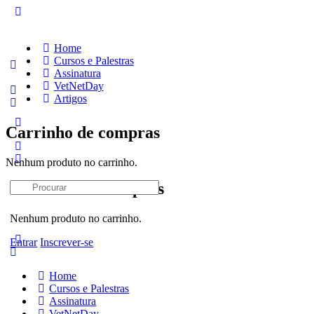
Home
Cursos e Palestras
Assinatura
VetNetDay
Artigos
Carrinho de compras
Nenhum produto no carrinho.
Procurar:
Carrinho de compras
Nenhum produto no carrinho.
Entrar
Inscrever-se
Home
Cursos e Palestras
Assinatura
VetNetDay