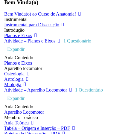
Bem Vinda(o)
Bem Vinda(o) ao Curso de Anatomia!
Instrumental
Instrumental para Dissecação
Introdução
Planos e Eixos
Atividade – Planos e Eixos
1 Questionário
Expandir
Aula Conteúdo
Planos e Eixos
Aparelho locomotor
Osteologia
Artrologia
Miologia
Atividade – Aparelho Locomotor
1 Questionário
Expandir
Aula Conteúdo
Aparelho Locomotor
Membro Torácico
Aula Teórica
Tabela – Origem e Inserção – PDF
Roteiro de Dissecação – PDF