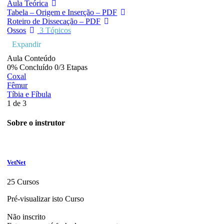
Aula Teórica
Tabela – Origem e Inserção – PDF
Roteiro de Dissecação – PDF
Ossos
3 Tópicos
Expandir
Aula Conteúdo
0% Concluído
0/3 Etapas
Coxal
Fêmur
Tíbia e Fíbula
1 de 3
Sobre o instrutor
VetNet
25 Cursos
Pré-visualizar isto Curso
Não inscrito