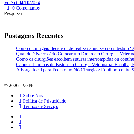
VetNet
04/10/2024
0
Comentários
Pesquisar
Postagens Recentes
Como o cirurgião decide onde realizar a incisão no intestino? 
Quando é Necessário Colocar um Dreno em Cirurgias Veteriná
Como os cirurgiões escolhem suturas interrompidas ou contín
Cabos e Lâminas de Bisturi na Cirurgia Veterinária: Escolha, 
A Força Ideal para Fechar um Nó Cirúrgico: Equilíbrio entre 
© 2026 - VetNet
Sobre Nós
Política de Privacidade
Termos de Serviço