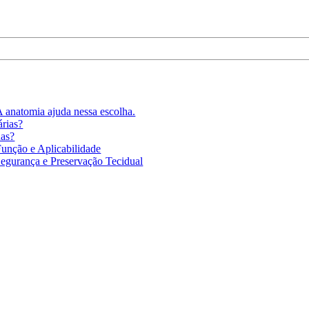
A anatomia ajuda nessa escolha.
rias?
uas?
Função e Aplicabilidade
Segurança e Preservação Tecidual