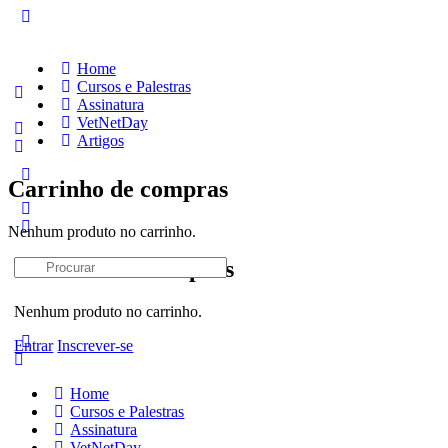
Home
Cursos e Palestras
Assinatura
VetNetDay
Artigos
Carrinho de compras
Nenhum produto no carrinho.
Procurar:
Carrinho de compras
Nenhum produto no carrinho.
Entrar
Inscrever-se
Home
Cursos e Palestras
Assinatura
VetNetDay